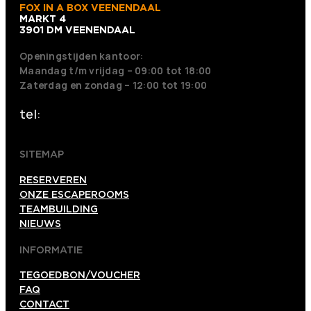
FOX IN A BOX VEENENDAAL
MARKT 4
3901 DM VEENENDAAL
Openingstijden kantoor:
Maandag t/m vrijdag – 09:00 tot 18:00
Zaterdag en zondag – 12:00 tot 19:00
tel:
+31 318 242001
SITEMAP
RESERVEREN
ONZE ESCAPEROOMS
TEAMBUILDING
NIEUWS
INFORMATIE
TEGOEDBON/VOUCHER
FAQ
CONTACT