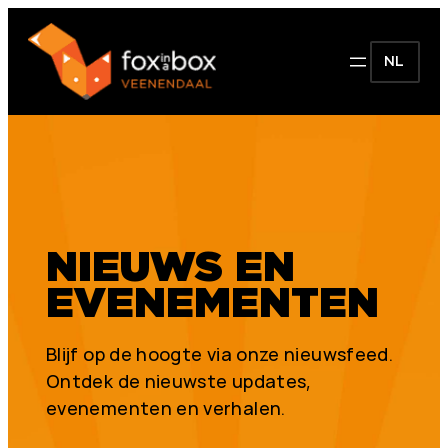
NL
NIEUWS EN
EVENEMENTEN
Blijf op de hoogte via onze nieuwsfeed.
Ontdek de nieuwste updates,
evenementen en verhalen.