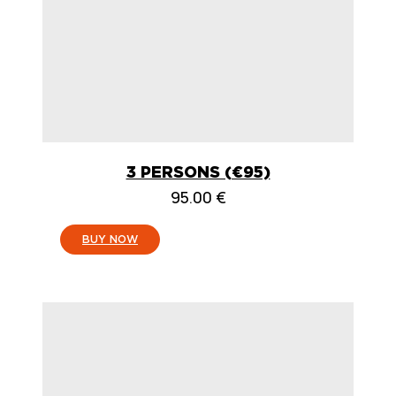
3 PERSONS (€95)
95.00
€
:
BUY NOW
3
PERSONEN
(95
€)