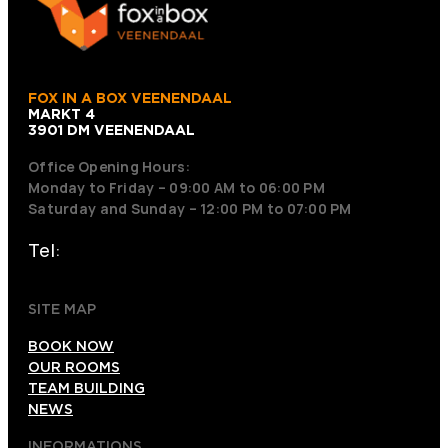
FOX IN A BOX VEENENDAAL
MARKT 4
3901 DM VEENENDAAL
Office Opening Hours:
Monday to Friday – 09:00 AM to 06:00 PM
Saturday and Sunday – 12:00 PM to 07:00 PM
Tel:
+31 318 242001
SITE MAP
BOOK NOW
OUR ROOMS
TEAM BUILDING
NEWS
INFORMATIONS