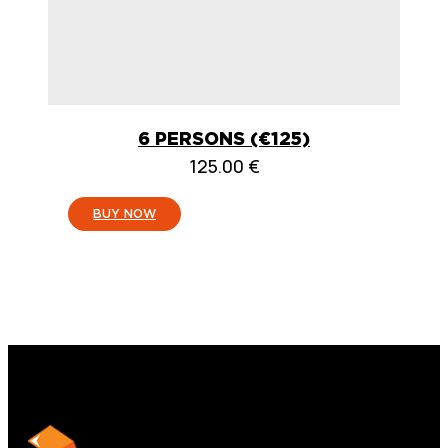
6 PERSONS (€125)
125.00
€
:
BUY NOW
6
PERSONEN
(125
€)