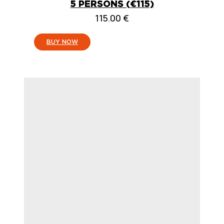
5 PERSONS (€115)
115.00
€
:
BUY NOW
5
PERSONEN
(115
€)