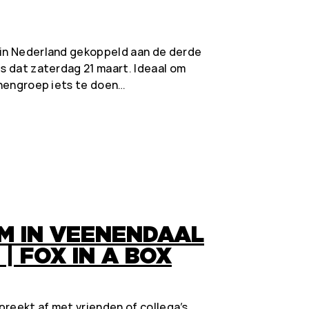
 in Nederland gekoppeld aan de derde
is dat zaterdag 21 maart. Ideaal om
innengroep iets te doen…
M IN VEENENDAAL
| FOX IN A BOX
spreekt af met vrienden of collega’s,