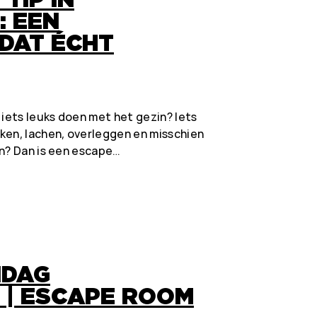
: EEN
 DAT ÉCHT
 iets leuks doen met het gezin? Iets
ken, lachen, overleggen en misschien
en? Dan is een escape…
NDAG
 | ESCAPE ROOM