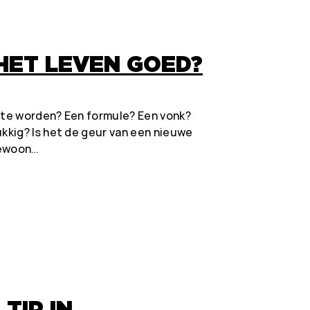
HET LEVEN GOED?
g te worden? Een formule? Een vonk?
kig? Is het de geur van een nieuwe
gewoon…
TIP IN