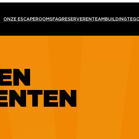
ONZE ESCAPEROOMS
FAQ
RESERVEREN
TEAMBUILDING
TEG
EN
ENTEN