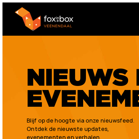
NIEUWS 
EVENEM
Blijf op de hoogte via onze nieuwsfeed.
Ontdek de nieuwste updates,
evenementen en verhalen.