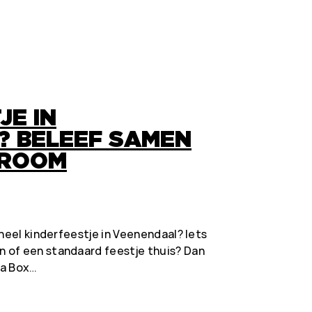
JE IN
? BELEEF SAMEN
 ROOM
ineel kinderfeestje in Veenendaal? Iets
 of een standaard feestje thuis? Dan
 a Box…